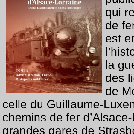
qui r
de fe
est e
l’his
la gu
des l
de Mo
celle du Guillaume-Luxe
chemins de fer d’Alsace-L
grandes gares de Strasb